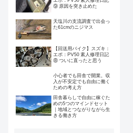
エポ：PV50 素人修理日記
⑨ 原因を突き止めた
天塩川の支流調査で出会っ
た61cmのニジマス
【回送用バイク】スズキ：
エポ：PV50 素人修理日記
⑧ ついに直ったと思う
小心者でも田舎で開業。収
入が不安定でも自由に働く
ための考え方
田舎暮らしで自由に稼ぐた
めの5つのマインドセット
｜地域とつながりながら生
きる働き方