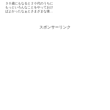
３０歳にもなると２０代のうちに
もっといろんなことをやっておけ
ばよかったなぁとさまざまな後悔
が出てきます。もっとやっておけ
ばよかったことをリストアップし
ます。もしこれを読んでいるあな
スポンサーリンク
たが２０代であれば、ぜひ参考に
して行動に移してほしいです。
お...