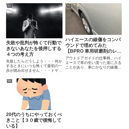
life
life
ハイエースの線傷をコンパ
失敗や批判が怖くて行動で
ウンドで埋めてみた
きないあなたを後押しする
【BPRO 車用研磨剤のレビ
４つの考え方
ュー】
アウトドアガイドの仕事柄、ハイ
失敗したらどうしよう・・・何か
エースで草の生い茂った道に入る
するときにいつも怖くて最初の一
ことがあり、車にかなりの線傷が
歩が踏み出せません・・・トヤガ
ついてしまいました。納車後ひと
クト私も今だに、失敗した時に誰
月後くらいの出来事で立ち直れな
かに何か言われるんじゃないかっ
いくらいのショック・・・ハイエ
life
て無駄な心配ばかりしてなかなか
ースについた線傷を見るたびに落
行動に移せないことがあります。
ち込むので、コンパウンドでど
例えば・・・・ブログ始めたは
う...
い...
20代のうちにやっておくべ
きこと【３０歳で後悔して
いる】