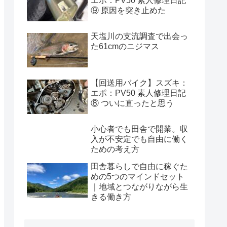
エポ：PV50 素人修理日記
⑨ 原因を突き止めた
天塩川の支流調査で出会っ
た61cmのニジマス
【回送用バイク】スズキ：
エポ：PV50 素人修理日記
⑧ ついに直ったと思う
小心者でも田舎で開業。収
入が不安定でも自由に働く
ための考え方
田舎暮らしで自由に稼ぐた
めの5つのマインドセット
｜地域とつながりながら生
きる働き方