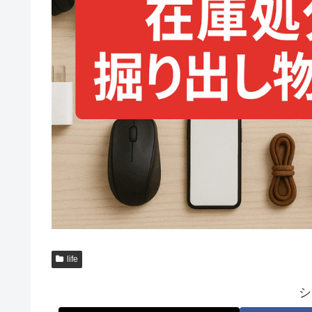
life
シ