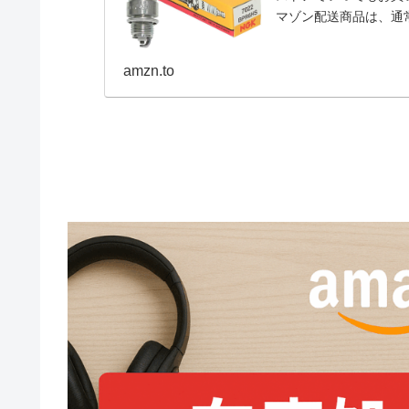
マゾン配送商品は、通
amzn.to