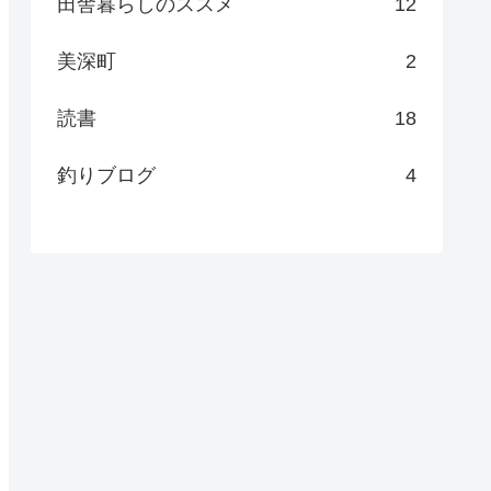
田舎暮らしのススメ
12
美深町
2
読書
18
釣りブログ
4