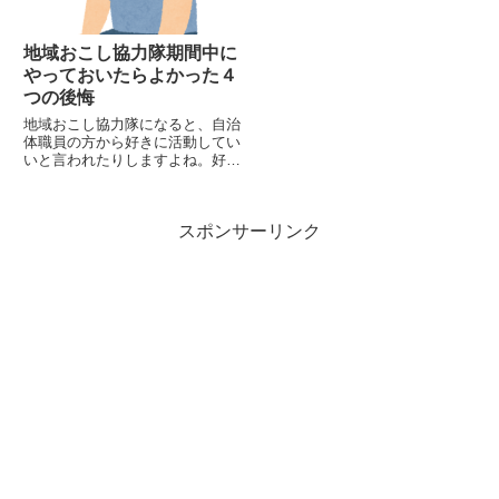
地域おこし協力隊期間中に
やっておいたらよかった４
つの後悔
地域おこし協力隊になると、自治
体職員の方から好きに活動してい
いと言われたりしますよね。好き
にしていいと言われたものの私は
何をすればいいかわからず協力隊
期間３年間のうち２年は無駄にし
スポンサーリンク
てしまいました。（仕事をしてい
なかったわけではないですよ）
貴...