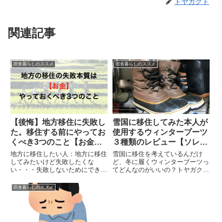
トヤガクト
関連記事
田舎暮らしのススメ
田舎暮らしのススメ
【後悔】地方移住に失敗し
雪国に移住してみた本人が
た。移住する前にやってお
使用するウィンターブーツ
くべき3つのこと【お金の
３種類のレビュー【ソレル
話】
カリブー・ソレル 1964・
地方に移住したい人：地方に移住
雪国に移住を考えているんだけ
バフィン】
してみたいけど失敗したくな
ど、冬に履くウィンターブーツっ
い・・・失敗しないためにできる
てどんなのがいいの？トヤガクト
ことってなんだろう・・・？ 本
今回は雪国の北海道の中でもより
記事の内容 地方の移住に失敗す
寒い北の方と、現在は豪雪地帯の
田舎暮らしのススメ
るよくある事例 移住に失敗しな
福島県の山の方に住んでいる私が
いためにはお金を味方につける
使っている３種類のウィンターブ
お金を味方につける3つの方法地
ーツについて紹介します。今回紹
方移...
介...