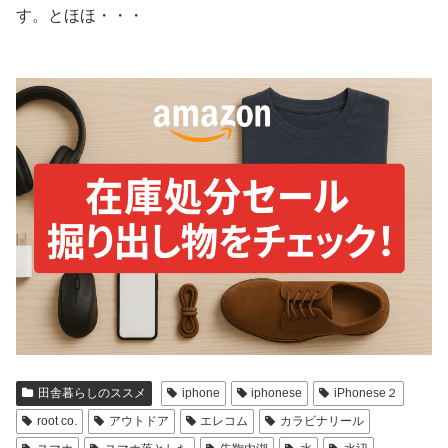
す。とほほ・・・
田舎暮らしのススメ
iphone
iphonese
iPhonese２
root co.
アウトドア
エレコム
カラビナリール