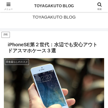
北海道・美深町移住 × ガイド暮らし
TOYAGAKUTO BLOG
メニュー
検索
TOYAGAKUTO BLOG
PR
iPhoneSE第２世代：水辺でも安心アウト
ドアスマホケース３選
田舎暮らしのススメ