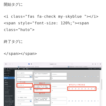
開始タグに
<i class="fas fa-check my-skyblue "></i>
<span style="font-size: 120%;"><span
class="huto">
終了タグに
</span></span>