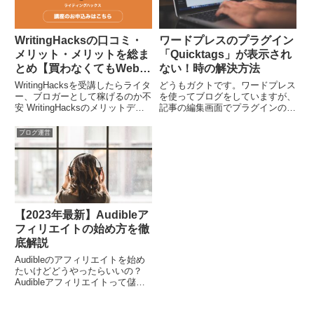
WritingHacksの口コミ・
ワードプレスのプラグイン
メリット・メリットを総ま
「Quicktags」が表示され
とめ【買わなくてもWebラ
ない！時の解決方法
イターにはなれる】
WritingHacksを受講したらライタ
どうもガクトです。ワードプレス
ー、ブロガーとして稼げるのか不
を使ってブログをしていますが、
安 WritingHacksのメリットデメ
記事の編集画面でプラグインの
リットを知りたい WritingHacks
「Quicktags」が表示されない！
を受講しようか独学で勉強しよう
めっちゃ不便！色々調べていた
ブログ運営
か悩んでいるこのような疑問に答
ら、解決したので、備忘録として
えます。 本記事の内容 ...
記事にします。解決方法：スーパ
ーリロードする使っているブ...
【2023年最新】Audibleア
フィリエイトの始め方を徹
底解説
Audibleのアフィリエイトを始め
たいけどどうやったらいいの？
Audibleアフィリエイトって儲か
るの？ Audibleアフィリエイトし
たくいけどAmazonアソシエイト