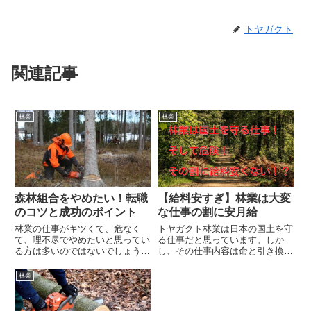
トヤガクト
関連記事
林業
林業
森林組合をやめたい！転職
【給料安すぎ】林業は大変
のコツと成功のポイント
な仕事の割に安月給
林業の仕事がキツくて、危なく
トヤガクト林業は日本の国土を守
て、理不尽でやめたいと思ってい
る仕事だと思っています。しか
る方は多いのではないでしょう
し、その仕事内容は命と引き換え
か。実際に私も森林組合で林業に
レベルに危険です。そのうえ給料
従事していましたが、ケガをして
が安い・・・国土を守るというこ
林業
やめた一人です。実際に林業に就
とと、命の危険があるにも関わら
いた後、離職していく若手の数は
ず給料が安いという矛盾・・・な
多いと言われています。まずはあ
んでこんなことになっているので