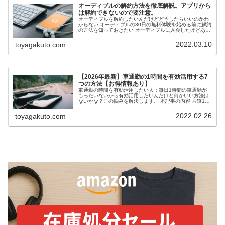
オーディブルの解約方法を徹底解説。アプリから
は解約できないので要注意。
オーディブルを解約したいんだけどどうしたらいいのかわ
からない オーディブルの30日の無料体験を始める前に解約
の方法を知っておきたい オーディブルに入会したけどあま
り使わないので、解約しようか迷っているこんな悩みを抱
えていませんか。オーディブ...
2022.03.10
toyagakuto.com
【2026年最新】車通勤の1時間を有効活用する7
つの方法【お得情報あり】
車通勤の時間を有効活用したい人：毎日1時間の車通勤が
もったいないから有効活用したいんだけど何かいい方法は
ないかな？この悩みを解決します。 本記事の内容 片道1時
間の車通勤は年間で500時間ムダにしている 車通勤で本を
聴くだけで日本人の上位5...
2022.02.26
toyagakuto.com