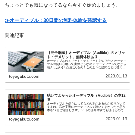
ちょっとでも気になってるなら今すぐ始めましょう。
≫オーディブル：30日間の無料体験を確認する
関連記事
【完全網羅】オーディブル（Audible）のメリッ
ト・デメリット。無料体験あり
オーディブルのメリット・デメリットを知りたい オーディ
ブルの使い心地って実際どうなの？ オーディブルでながら
聴きしたいけど頭に入るの？このような疑問などに答えて
行きたいと思います。オーディブルの登録者数は200万人
を突破した人気のオーディオ...
2023.01.13
toyagakuto.com
聴いてよかったオーディブル（Audible）の本12
選
オーディブルを使うにしてもどの本があるのか知りたいで
すよね。私が実際にオーディブルで聴いてよかったと思う
本を12冊ご紹介します。30日の無料体験でも聴けるので、
参考までに。＼聴き放題。いつでも退会できます／
【Audible】30日間の無料体...
2023.01.13
toyagakuto.com