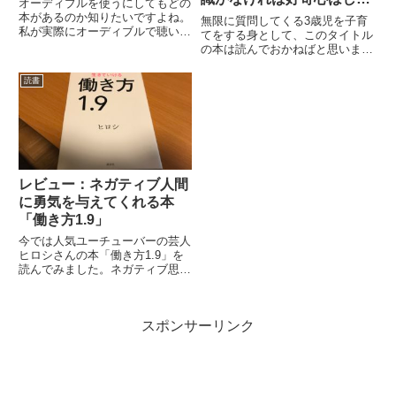
オーディブルを使うにしてもどの
む】
本があるのか知りたいですよね。
無限に質問してくる3歳児を子育
私が実際にオーディブルで聴いて
てをする身として、このタイトル
よかったと思う本を12冊ご紹介
の本は読んでおかねばと思いまし
します。30日の無料体験でも聴
た。結論としては、子育て家庭は
けるので、参考までに。＼聴き放
絶対に読んだ方がいいです。なぜ
読書
題。いつでも退会できます／
かというと、子どもから「なぜ勉
【Audible】30日間の無料体...
強しなきゃいけないの？」と聞か
れた時に毅然とした態度で、そ
れ...
レビュー：ネガティブ人間
に勇気を与えてくれる本
「働き方1.9」
今では人気ユーチューバーの芸人
ヒロシさんの本「働き方1.9」を
読んでみました。ネガティブ思考
になりがちな人にかなりオススメ
です。私自身ネガティブ思考に陥
りがちなのでこの本を読んで勇気
スポンサーリンク
をもらいました。ヒロシさんは、
テレビに出てネタを披露してい...