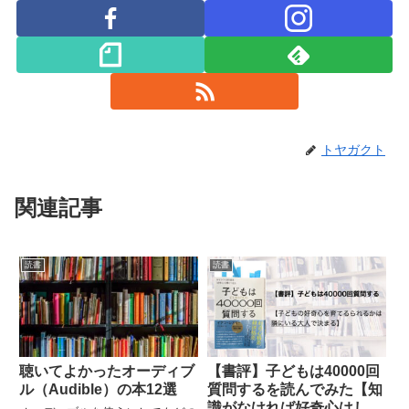
トヤガクト
関連記事
読書
読書
聴いてよかったオーディブ
【書評】子どもは40000回
ル（Audible）の本12選
質問するを読んでみた【知
識がなければ好奇心はしぼ